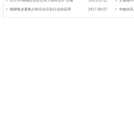
轮
2015中国钢企综合竞争力测评出炉 宝钢
2015-11-12
剧
太钢成中
聊聊氧含量氧分析仪在石化行业的应用
2017-08-07
华敏快讯
温直插式氧