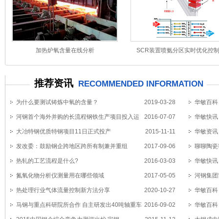
加热炉氧含量在线分析
SCR装置喷氨分区实时优化控
推荐资讯
RECOMMENDED INFORMATION
为什么要测试铸炼中氧的含量？
2019-03-28
华敏百科
河钢首个海外并购的长流程钢铁生产项目投入运
2016-07-07
华敏快讯
营
大冶特钢优质特钢项目11日正式投产
2015-11-11
重道远
华敏资讯
发改委：鼓励钢企跨地区跨所有制兼并重组
2017-09-06
造（二）
聊聊陶瓷
热轧的工艺流程是什么?
2016-03-03
华敏快讯
氮氧化物分析仪测量用在哪些领域
2017-05-05
仪获新订单
河钢集团
热处理行业气体流量控制新方法分享
2020-10-27
华敏百科
马钢与重点科研院所合作 自主研发出40吨轴重车
2016-09-02
招
华敏百科：